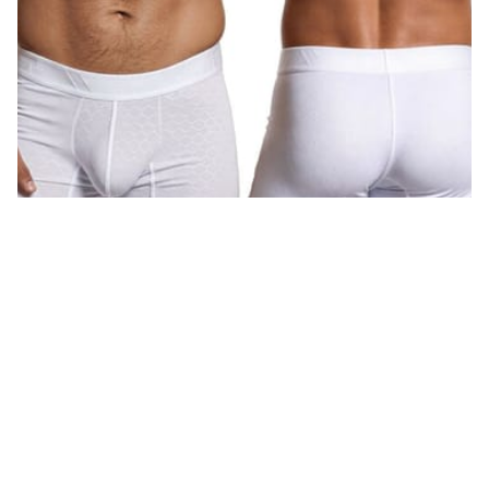
91256 Microfiber Boxer Briefs Color White
S
(
15
)
M
(
35
)
L
(
30
)
XL
(
18
)
Nuevo