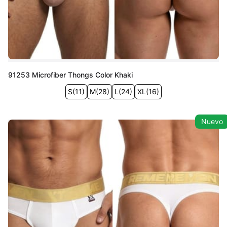
91253 Microfiber Thongs Color Khaki
S
(
11
)
M
(
28
)
L
(
24
)
XL
(
16
)
Nuevo