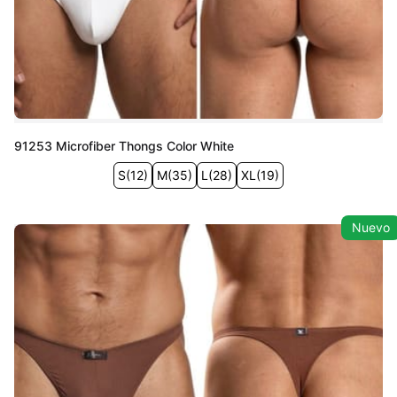
91253 Microfiber Thongs Color White
S
(
12
)
M
(
35
)
L
(
28
)
XL
(
19
)
Nuevo