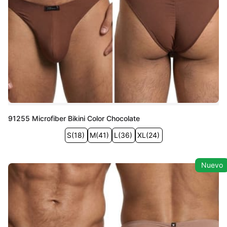
91255 Microfiber Bikini Color Chocolate
S
(
18
)
M
(
41
)
L
(
36
)
XL
(
24
)
Nuevo