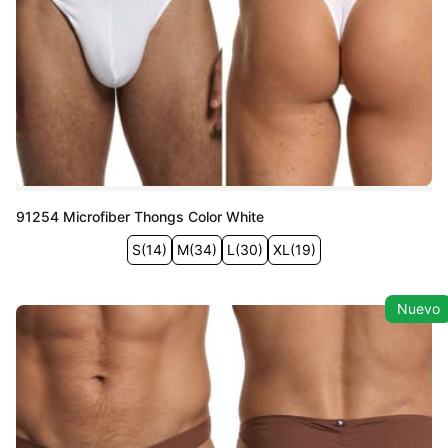
91254 Microfiber Thongs Color White
S
(
14
)
M
(
34
)
L
(
30
)
XL
(
19
)
Nuevo