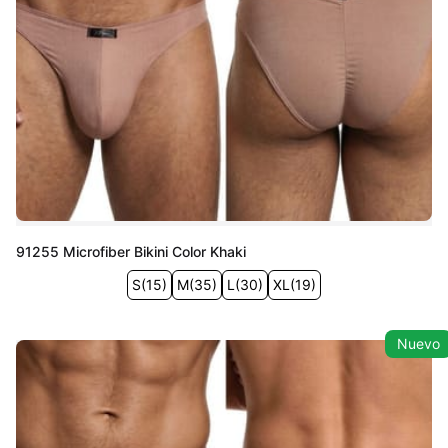
91255 Microfiber Bikini Color Khaki
S
(
15
)
M
(
35
)
L
(
30
)
XL
(
19
)
Nuevo