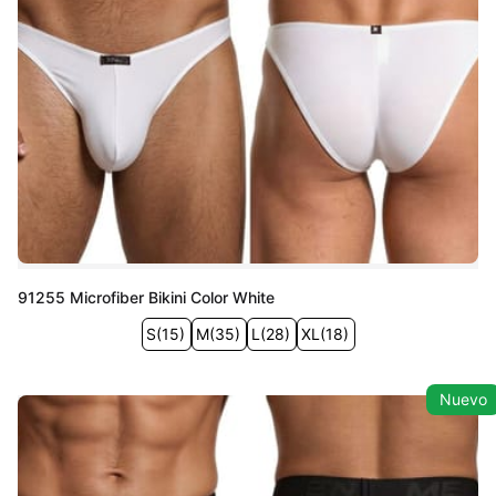
91255 Microfiber Bikini Color White
S
(
15
)
M
(
35
)
L
(
28
)
XL
(
18
)
Nuevo