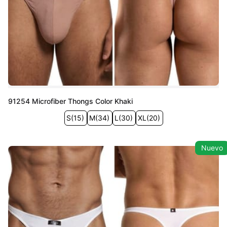
91254 Microfiber Thongs Color Khaki
S
(
15
)
M
(
34
)
L
(
30
)
XL
(
20
)
Nuevo