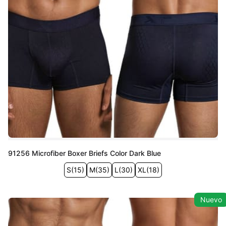
91256 Microfiber Boxer Briefs Color Dark Blue
S
(
15
)
M
(
35
)
L
(
30
)
XL
(
18
)
Nuevo