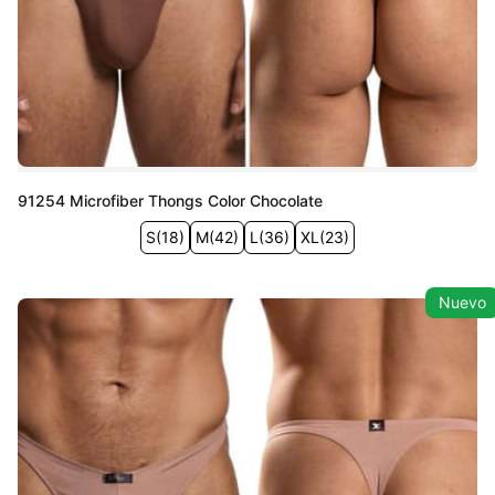
91254 Microfiber Thongs Color Chocolate
S
(
18
)
M
(
42
)
L
(
36
)
XL
(
23
)
Nuevo