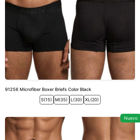
91256 Microfiber Boxer Briefs Color Black
S
(
15
)
M
(
35
)
L
(
30
)
XL
(
20
)
Nuevo