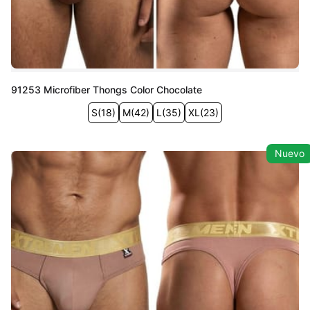
91253 Microfiber Thongs Color Chocolate
S
(
18
)
M
(
42
)
L
(
35
)
XL
(
23
)
Nuevo